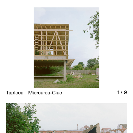
1
/
9
Taploca
Miercurea-Ciuc