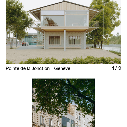
1
/
9
Pointe de la Jonction
Genève