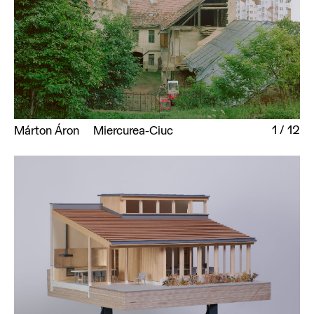
1
/
12
Márton Áron
Miercurea-Ciuc